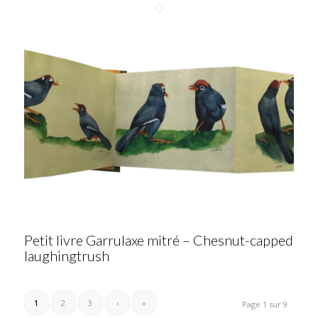
Petit livre Garrulaxe mitré – Chesnut-capped
laughingtrush
1
2
3
›
»
Page 1 sur 9