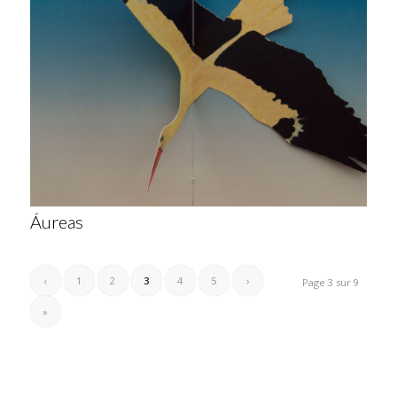
Áureas
‹
1
2
3
4
5
›
Page 3 sur 9
»