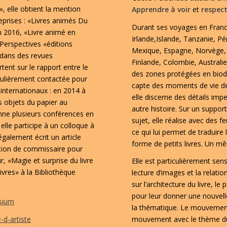
, elle obtient la mention
Apprendre à voir
et
respect
reprises : «Livres animés Du
Durant ses voyages en France
n 2016, «Livre animé en
Irlande,Islande, Tanzanie, Pé
/Perspectives «éditions
Mexique, Espagne, Norvège, 
 dans des revues
Finlande, Colombie, Australie
tent sur le rapport entre le
des zones protégées en biodiv
égulièrement contactée pour
capte des moments de vie de
s internationaux : en 2014 à
elle discerne des détails imp
es objets du papier au
autre histoire. Sur un suppor
onne plusieurs conférences en
sujet, elle réalise avec des f
elle participe à un colloque à
ce qui lui permet de traduir
également écrit un article
forme de petits livres. Un 
ction de commissaire pour
r, «Magie et surprise du livre
Elle est particulièrement sens
vres» à la Bibliothèque
lecture d’images et la relation
sur l’architecture du livre, le
pour leur donner une nouvelle
osium
la thématique. Le mouvemen
-d-artiste
mouvement avec le thème du