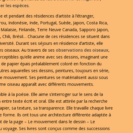
er les espèces
.
 et pendant des résidences d’artiste à l’étranger,
rou, Indonésie, Inde, Portugal, Suède, Japon, Costa Rica,
Malaisie, Finlande, Terre Neuve Canada, Sapporo Japon,
, Chili, Brésil… Chacune de ces résidences se situent dans
ersité. Durant ses séjours en résidence d’artiste, elle
s oiseaux. Au travers de ses
observations des oiseaux
,
erceptibles qu’elle anime avec ses dessins, imaginant une
t de papier épais préalablement coloré en fonction du
eutres aquarelles ses dessins, peintures, toujours en série,
e le mouvement. Ses peintures se matérialisent aussi sous
même oiseau apparaît avec différents mouvements.
ible à la poésie. Elle aime s’interroger sur le sens de la
 entre texte écrit et oral. Elle est attirée par la recherche
 papier, sa texture, sa transparence. Elle travaille chaque livre
 forme. Ils ont tous une architecture différente adaptée à
t de la page – Le mouvement dans le dessin – Le
 voyage. Ses livres sont conçus comme des successions