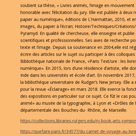
soutient sa thèse, « Livres animés, l’image en mouvement »
honorable avec félicitation du jury. Elle est publiée à deux 
papier au numérique», éditions de L’Harmattan, 2010, et e
images, du papier à l’écran; Histoire/Techniques/Créations
Pyramyd. En qualité de chercheuse, elle enseigne et publie
scientifiques et professionnelles. Ses axes de recherche por
texte et l’image. Depuis sa soutenance en 2004,elle est r
écrire des articles sur le sujet ou participer à des colloque
Bibliothèque nationale de France, «Paris Text/ure : les livr
numérique». En 2015, lors d’une résidence d’artiste, elle d
Inde dans les universités et école d’art. En novembre 2017, 
la bibliothèque universitaire de Rudger’s New Jersey. Elle a 
pour la revue «Éclairage» en mars 2018. Elle exerce la fon
des expositions en particulier sur ce sujet. Ce fût le cas pou
animé» au musée de la typographie, à Lyon et «Drôles de li
départementale des Bouches-du- Rhône, de Marseille.
https://collections.libraries.rutgers.edu/nj-book-arts-symp
https://quefaire.paris.fr/34577/du-carnet-de-voyage-au-livre