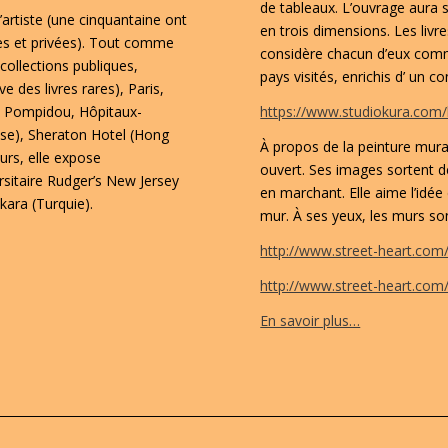
de tableaux. L’ouvrage aura 
’artiste (une cinquantaine ont
en trois dimensions. Les livr
ues et privées). Tout comme
considère chacun d’eux comm
ollections publiques,
pays visités, enrichis d’ un 
 des livres rares), Paris,
s Pompidou, Hôpitaux-
https://www.studiokura.com
sse), Sheraton Hotel (Hong
À propos de la peinture mura
eurs, elle expose
ouvert. Ses images sortent de 
rsitaire Rudger’s New Jersey
en marchant. Elle aime l’idé
kara (Turquie).
mur. À ses yeux, les murs son
http://www.street-heart.c
http://www.street-heart.c
En savoir plus…