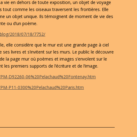
sa vie en dehors de toute exposition, un objet de voyage
es tout comme les oiseaux traversent les frontières. Elle
e un objet unique. Ils témoignent de moment de vie des
conte ou d’un poème.
/blog/2018/07/18/7752/
le, elle considère que le mur est une grande page à ciel
ses livres et s’invitent sur les murs. Le public le découvre
e de la page mur où poèmes et images s’envolent sur le
t les premiers supports de l’écriture et de l’image.
om/PM-D92260-06%20Pelachaud%20Fontenay.htm
om/PM-P11-0300%20Pelachaud%20Paris.htm