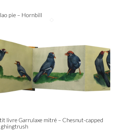
lao pie – Hornbill
tit livre Garrulaxe mitré – Chesnut-capped
ughingtrush