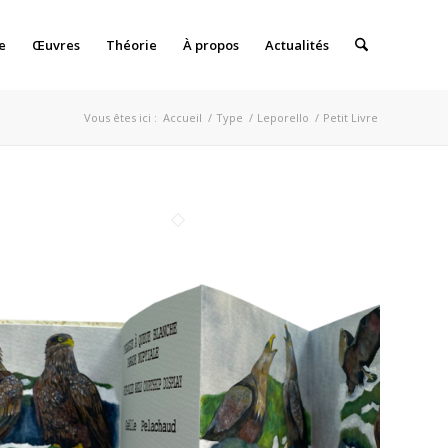
e
Œuvres
Théorie
À propos
Actualités
Vous êtes ici :
Accueil
/
Type
/
Leporello
/
Petit Livre