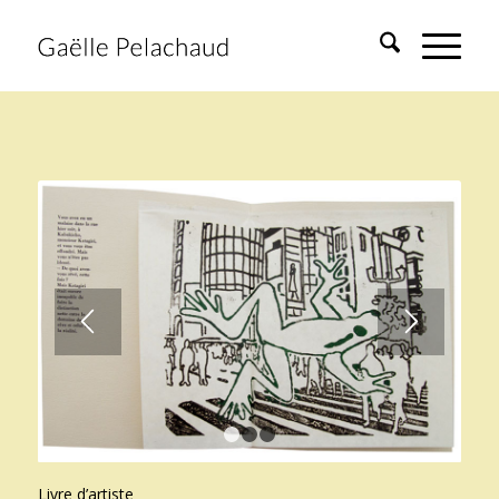
1
2
3
Livre d’artiste