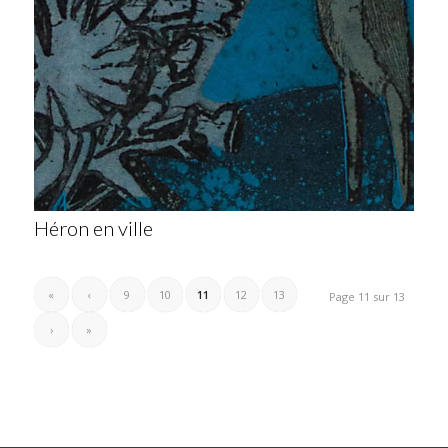
Héron en ville
«
‹
9
10
11
12
13
Page 11 sur 13
›
»