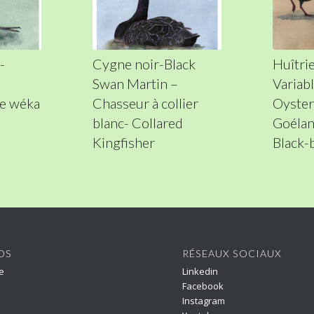
-
Cygne noir-Black
Huîtrie
Swan Martin –
Variab
e wéka
Chasseur à collier
Oyster
blanc- Collared
Goélan
Kingfisher
Black-
OS
RÉSEAUX SOCIAUX
e
Linkedin
Facebook
Instagram