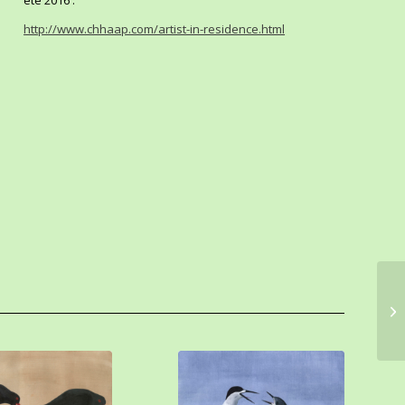
été 2016 .
http://www.chhaap.com/artist-in-residence.html