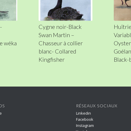
-
Cygne noir-Black
Huîtrie
Swan Martin –
Variab
e wéka
Chasseur à collier
Oyster
blanc- Collared
Goélan
Kingfisher
Black-
OS
RÉSEAUX SOCIAUX
e
Linkedin
Facebook
Instagram