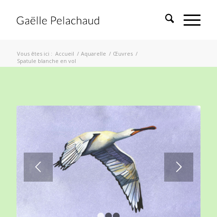
Vous êtes ici :
Accueil
/
Aquarelle
/
Œuvres
/
Spatule blanche en vol