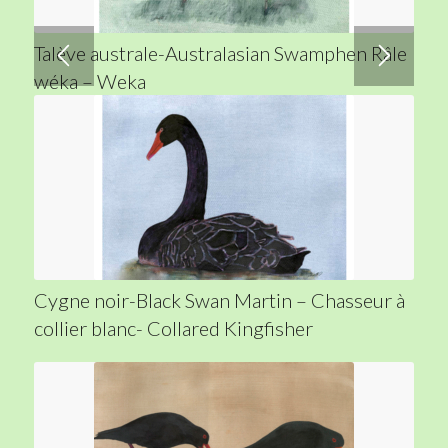
Talève australe-Australasian Swamphen Râle
wéka – Weka
Cygne noir-Black Swan Martin – Chasseur à
collier blanc- Collared Kingfisher