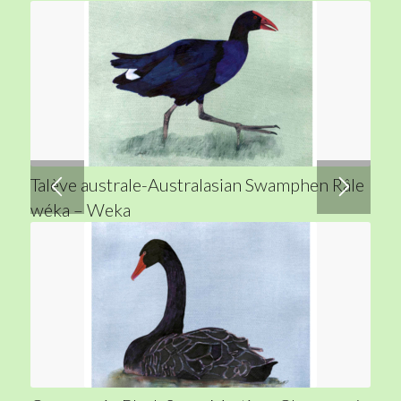
Talève australe-Australasian Swamphen Râle
wéka – Weka