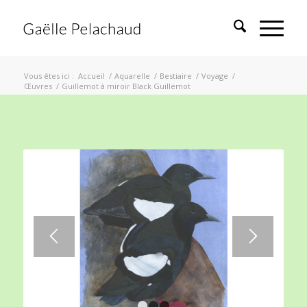
Vous êtes ici :
Accueil
/
Aquarelle
/
Bestiaire
/
Voyage
/
Œuvres
/
Guillemot à miroir Black Guillemot