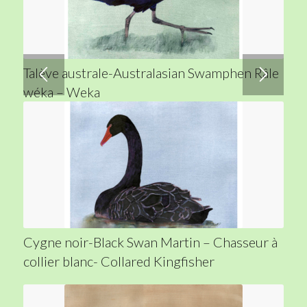
Talève australe-Australasian Swamphen Râle
wéka – Weka
Cygne noir-Black Swan Martin – Chasseur à
collier blanc- Collared Kingfisher