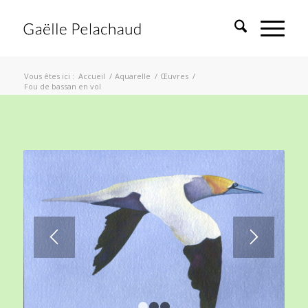
Vous êtes ici :
Accueil
/
Aquarelle
/
Œuvres
/
Fou de bassan en vol