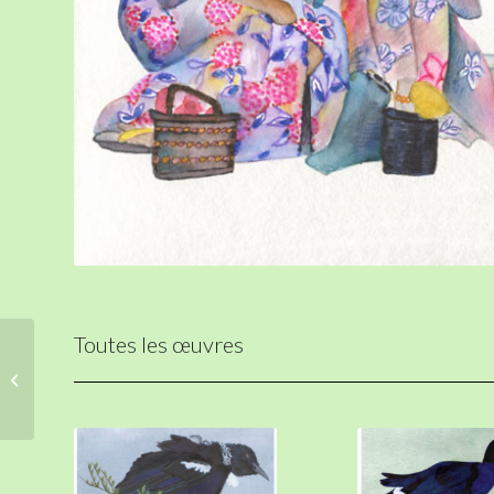
Toutes les œuvres
Bel oiseau long
courrier