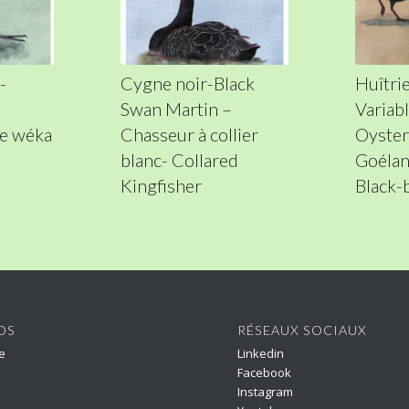
-
Cygne noir-Black
Huîtrie
Swan Martin –
Variab
e wéka
Chasseur à collier
Oyster
blanc- Collared
Goélan
Kingfisher
Black-
OS
RÉSEAUX SOCIAUX
e
Linkedin
Facebook
Instagram