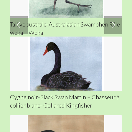
Talève australe-Australasian Swamphen Râle
wéka – Weka
Cygne noir-Black Swan Martin – Chasseur à
collier blanc- Collared Kingfisher