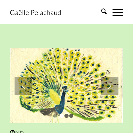
1
2
3
Œuvres