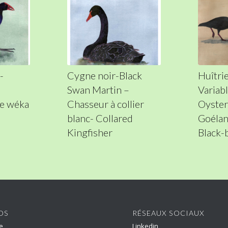
-
Cygne noir-Black
Huîtrie
Swan Martin –
Variab
e wéka
Chasseur à collier
Oyster
blanc- Collared
Goélan
Kingfisher
Black-
OS
RÉSEAUX SOCIAUX
e
Linkedin