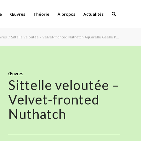
e
Œuvres
Théorie
À propos
Actualités
vres
/
Sittelle veloutée – Velvet-fronted Nuthatch Aquarelle Gaëlle P...
Œuvres
Sittelle veloutée –
Velvet-fronted
Nuthatch