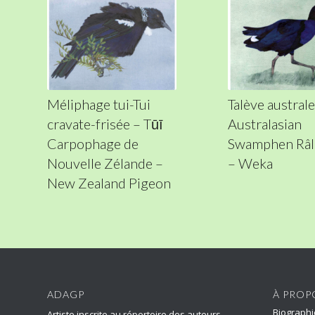
Méliphage tui-Tui
Talève australe
cravate-frisée – Tūī
Australasian
Carpophage de
Swamphen Râl
Nouvelle Zélande –
– Weka
New Zealand Pigeon
ADAGP
À PROP
Biographi
Artiste inscrite au répertoire des auteurs