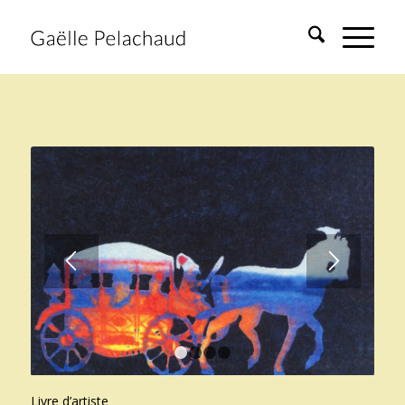
1
2
3
4
Livre d’artiste