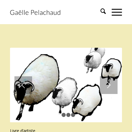
1
2
3
4
Livre d’artiste