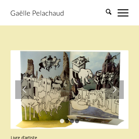
1
2
3
4
Livre d’artiste