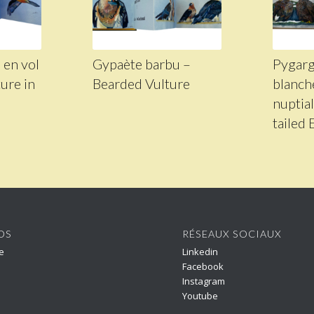
 en vol
Gypaète barbu –
Pygarg
ure in
Bearded Vulture
blanch
nuptia
tailed 
OS
RÉSEAUX SOCIAUX
e
Linkedin
Facebook
Instagram
Youtube