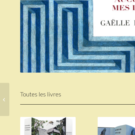
« Du papier à l’écran :
Toutes les livres
nouvelles créations et
autres usages de
lecture...